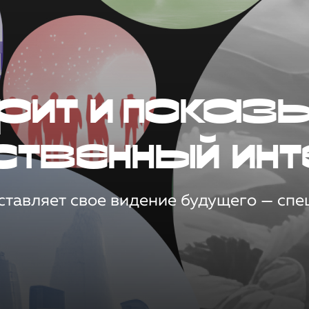
рит и показ
ственный инт
тавляет свое видение будущего — спец