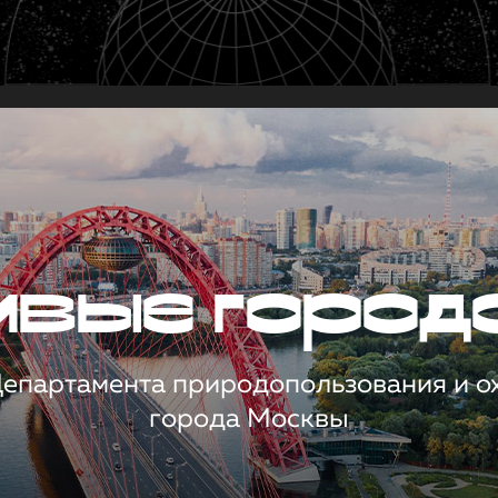
чивые город
 Департамента природопользования и 
города Москвы