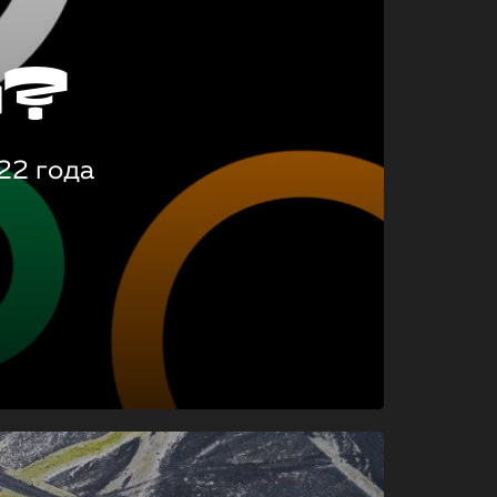
о?
22 года