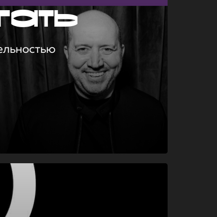
гать
ельностью