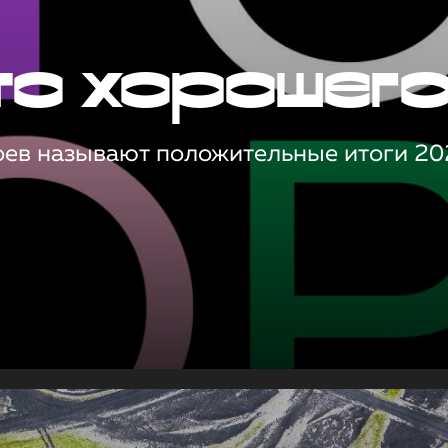
то хорошег
оев называют положительные итоги 20