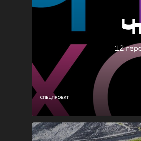
Ч
12 гер
СПЕЦПРОЕКТ