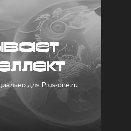
ывает
еллект
иально для Plus‑one.ru