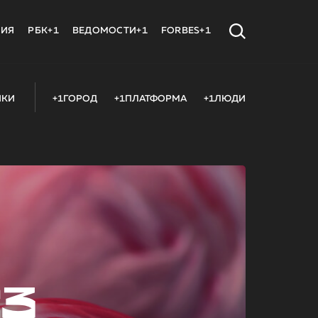
МИЯ
РБК+1
ВЕДОМОСТИ+1
FORBES+1
ИКИ
+1ГОРОД
+1ПЛАТФОРМА
+1ЛЮДИ
23