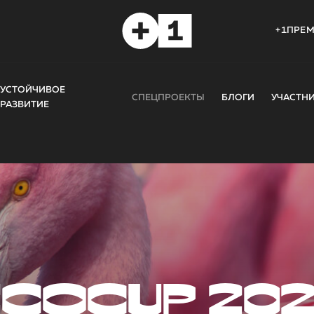
+1ПРЕ
УСТОЙЧИВОЕ
СПЕЦПРОЕКТЫ
БЛОГИ
УЧАСТН
РАЗВИТИЕ
COCUP 20