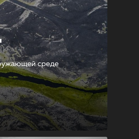
т
кружающей среде