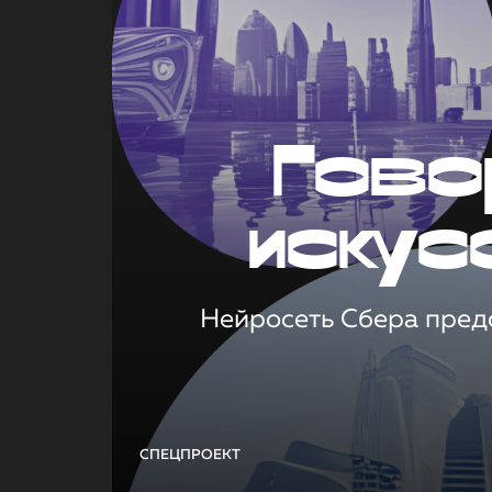
Гово
искус
Нейросеть Сбера предс
СПЕЦПРОЕКТ