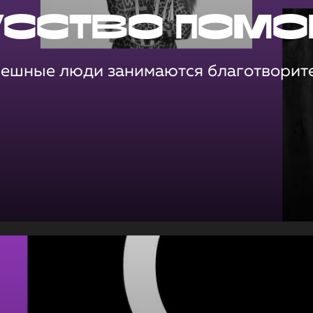
усство помо
пешные люди занимаются благотворит