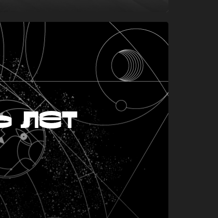
ь лет