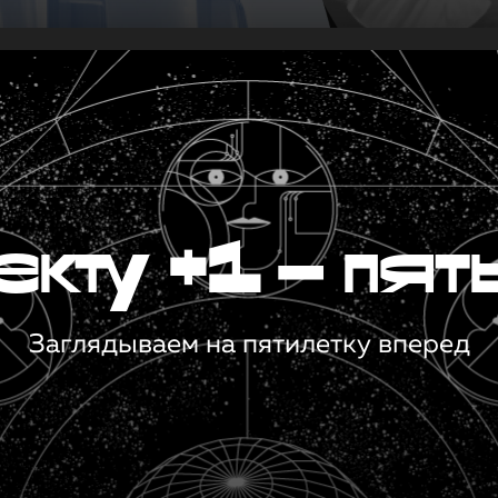
кту +1 — пят
Заглядываем на пятилетку вперед