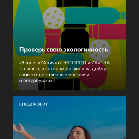
Проверь свою экологичность
«ЭкологиZAция» от +1ГОРОД и ZAVTRA —
это квест, в котором до финиша дойдут
самые ответственные москвичи
и петербуржцы!
СПЕЦПРОЕКТ