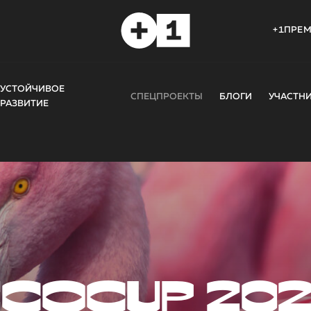
+1ПРЕ
УСТОЙЧИВОЕ
СПЕЦПРОЕКТЫ
БЛОГИ
УЧАСТН
РАЗВИТИЕ
COCUP 20