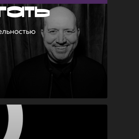
гать
ельностью