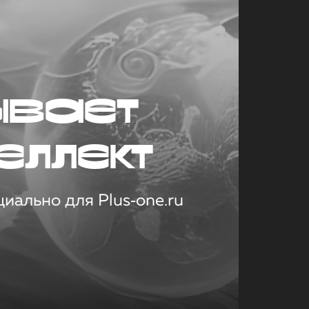
ывает
еллект
иально для Plus‑one.ru