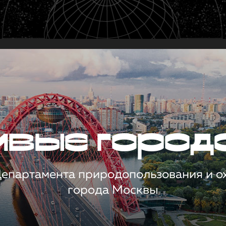
чивые город
 Департамента природопользования и 
города Москвы