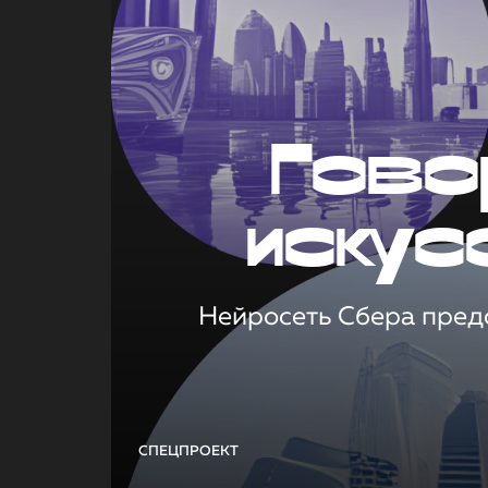
Гово
искус
Нейросеть Сбера предс
СПЕЦПРОЕКТ