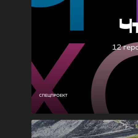
Ч
12 гер
СПЕЦПРОЕКТ