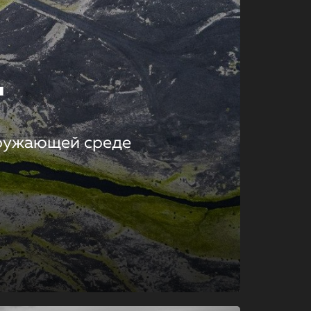
т
кружающей среде