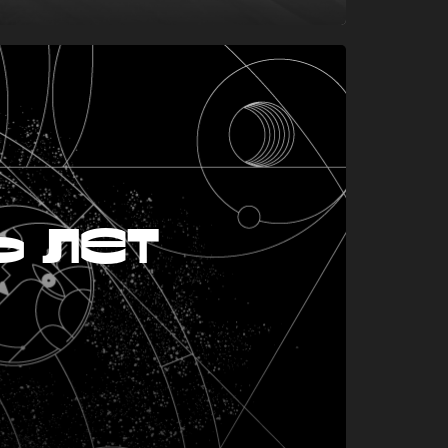
ь лет