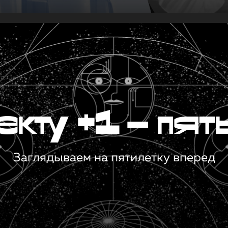
кту +1 — пят
Заглядываем на пятилетку вперед