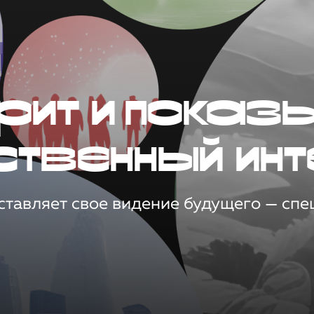
рит и показ
ственный инт
тавляет свое видение будущего — спец