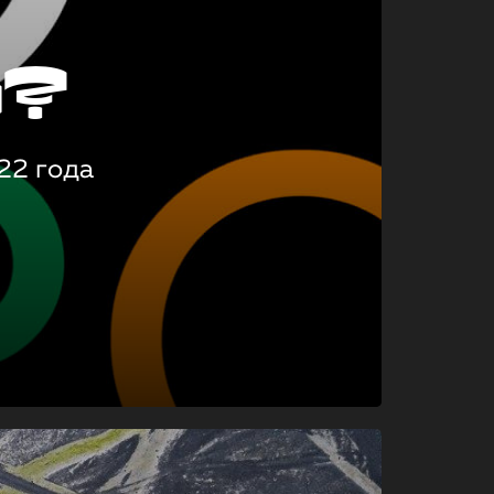
о?
22 года