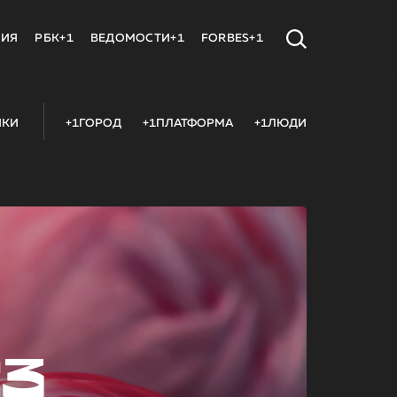
МИЯ
РБК+1
ВЕДОМОСТИ+1
FORBES+1
ИКИ
+1ГОРОД
+1ПЛАТФОРМА
+1ЛЮДИ
23