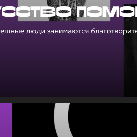
усство помо
пешные люди занимаются благотворит