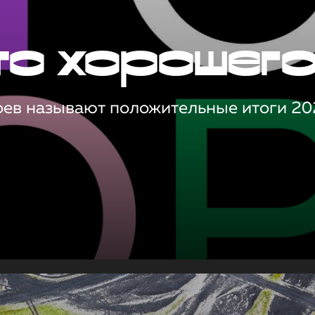
то хорошег
оев называют положительные итоги 20