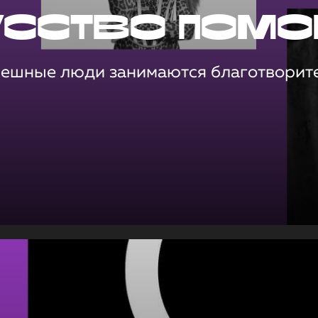
усство помо
пешные люди занимаются благотворит