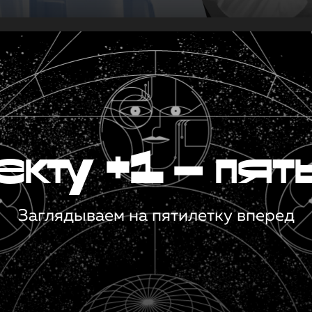
кту +1 — пят
Заглядываем на пятилетку вперед