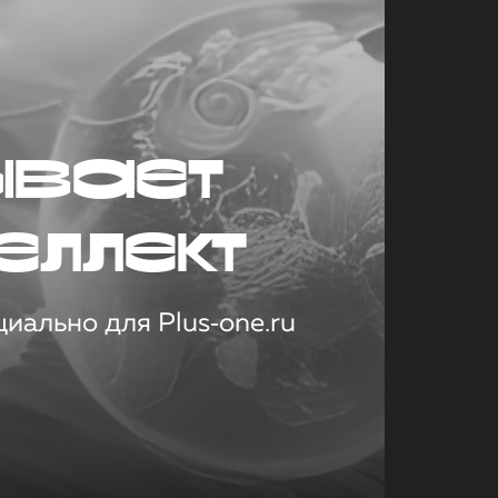
ывает
еллект
иально для Plus‑one.ru