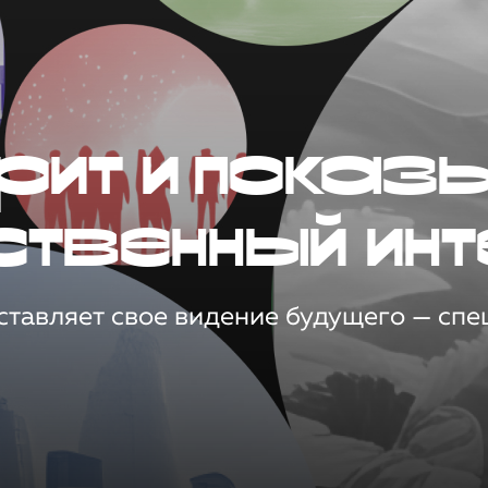
рит и показ
ственный инт
тавляет свое видение будущего — спец