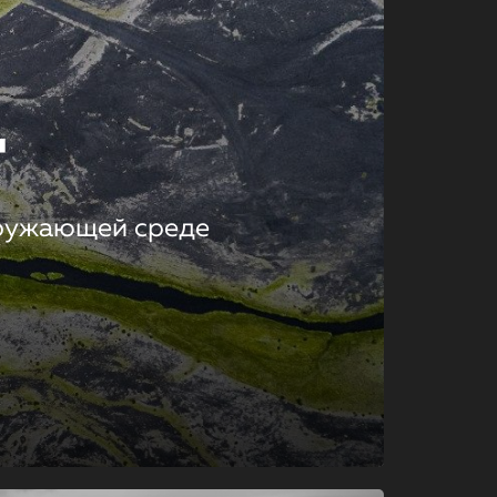
т
кружающей среде