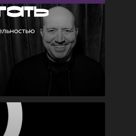
гать
ельностью