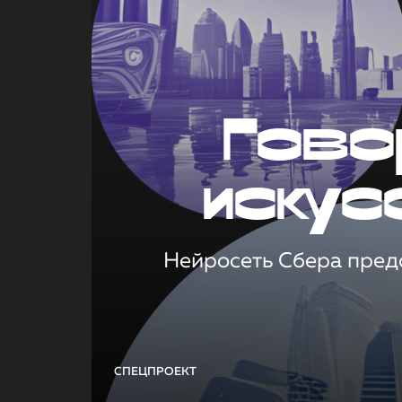
Гово
искус
Нейросеть Сбера предс
СПЕЦПРОЕКТ