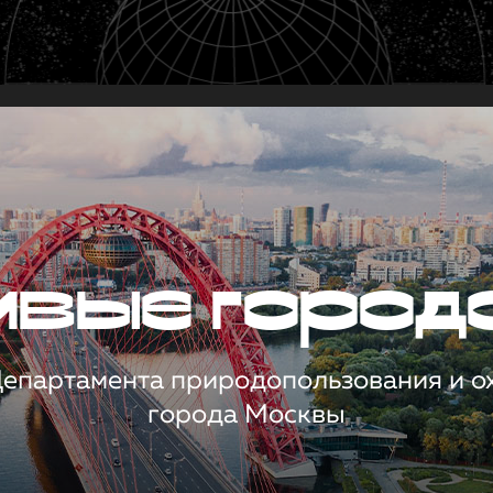
чивые город
 Департамента природопользования и 
города Москвы