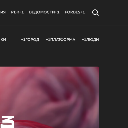
МИЯ
РБК+1
ВЕДОМОСТИ+1
FORBES+1
ИКИ
+1ГОРОД
+1ПЛАТФОРМА
+1ЛЮДИ
23