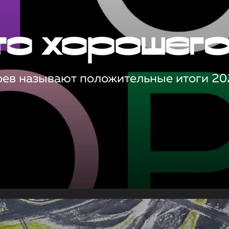
то хорошег
оев называют положительные итоги 20