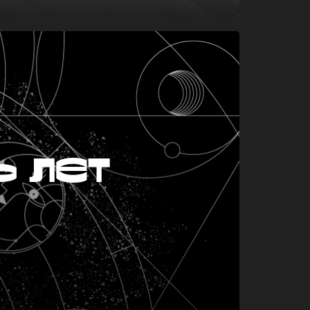
ь лет