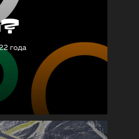
о?
22 года