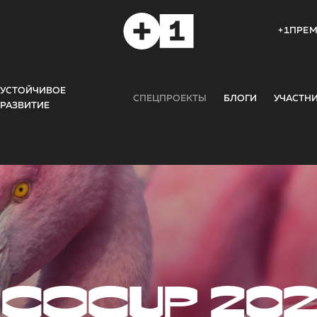
+1ПРЕ
УСТОЙЧИВОЕ
СПЕЦПРОЕКТЫ
БЛОГИ
УЧАСТН
РАЗВИТИЕ
COCUP 20