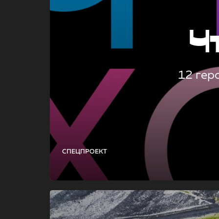
Ч
12 гер
СПЕЦПРОЕКТ