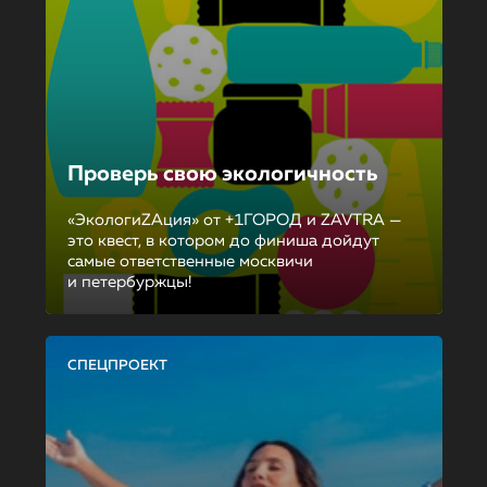
Проверь свою экологичность
«ЭкологиZAция» от +1ГОРОД и ZAVTRA —
это квест, в котором до финиша дойдут
самые ответственные москвичи
и петербуржцы!
СПЕЦПРОЕКТ