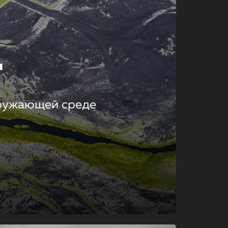
т
кружающей среде