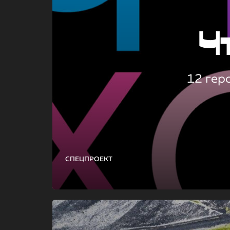
Ч
12 гер
СПЕЦПРОЕКТ