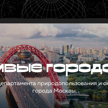
чивые город
 Департамента природопользования и 
города Москвы