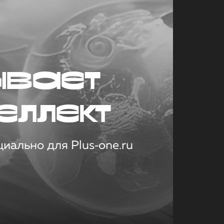
ывает
еллект
иально для Plus‑one.ru