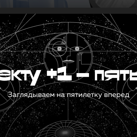
кту +1 — пят
Заглядываем на пятилетку вперед