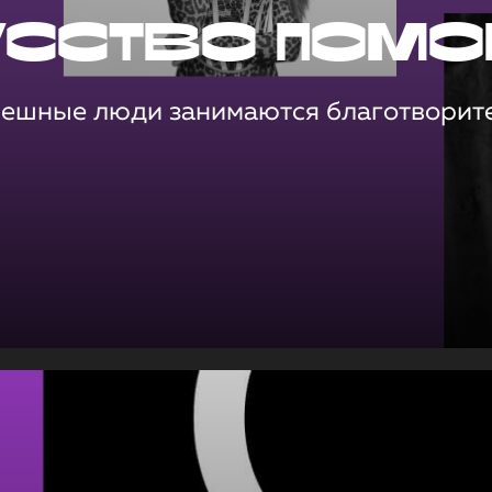
усство помо
пешные люди занимаются благотворит