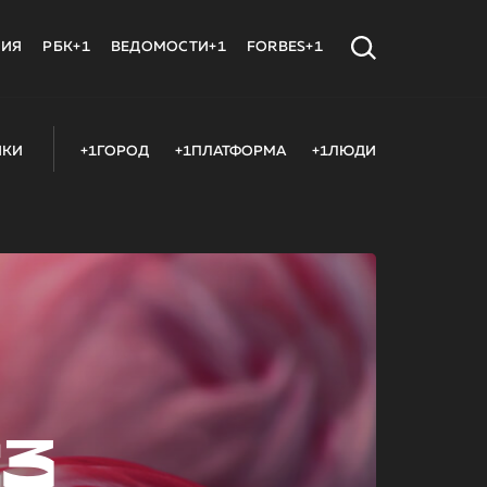
МИЯ
РБК+1
ВЕДОМОСТИ+1
FORBES+1
ИКИ
+1ГОРОД
+1ПЛАТФОРМА
+1ЛЮДИ
23