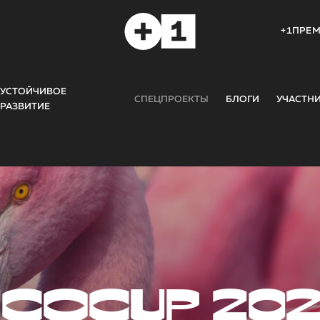
+1ПРЕ
УСТОЙЧИВОЕ
СПЕЦПРОЕКТЫ
БЛОГИ
УЧАСТН
РАЗВИТИЕ
COCUP 20