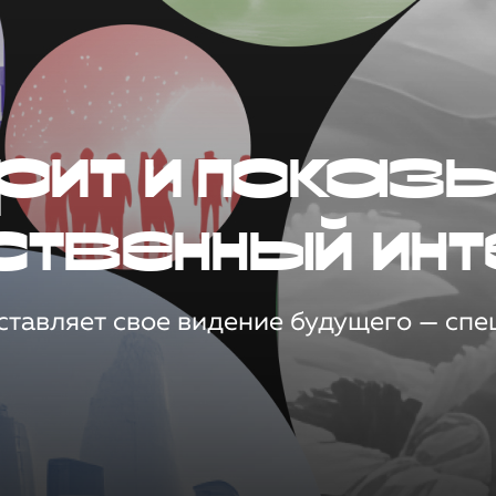
рит и показ
ственный инт
тавляет свое видение будущего — спец