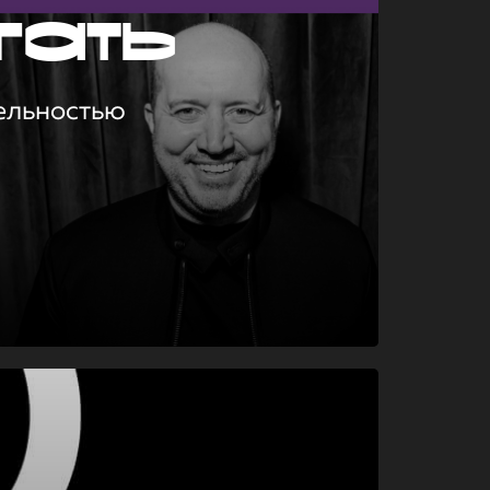
гать
ельностью