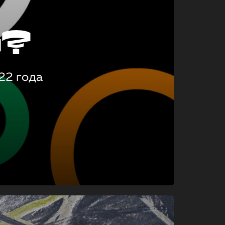
о?
22 года