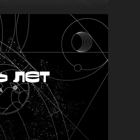
ь лет