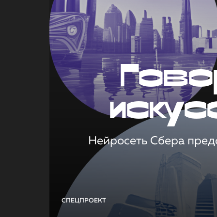
Гово
искус
Нейросеть Сбера предс
СПЕЦПРОЕКТ