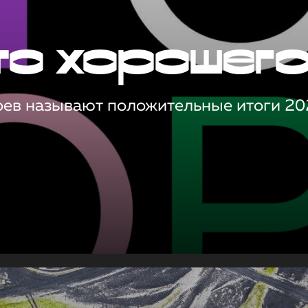
то хорошег
оев называют положительные итоги 20