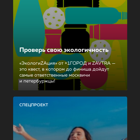
Проверь свою экологичность
«ЭкологиZAция» от +1ГОРОД и ZAVTRA —
это квест, в котором до финиша дойдут
самые ответственные москвичи
и петербуржцы!
СПЕЦПРОЕКТ