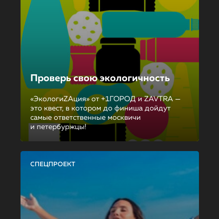
Проверь свою экологичность
«ЭкологиZAция» от +1ГОРОД и ZAVTRA —
это квест, в котором до финиша дойдут
самые ответственные москвичи
и петербуржцы!
СПЕЦПРОЕКТ