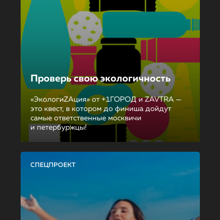
Проверь свою экологичность
«ЭкологиZAция» от +1ГОРОД и ZAVTRA —
это квест, в котором до финиша дойдут
самые ответственные москвичи
и петербуржцы!
СПЕЦПРОЕКТ