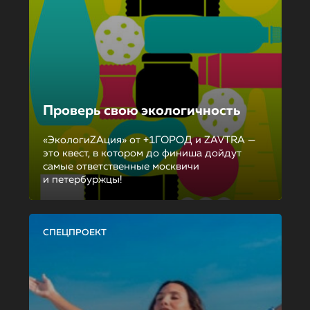
Проверь свою экологичность
«ЭкологиZAция» от +1ГОРОД и ZAVTRA —
это квест, в котором до финиша дойдут
самые ответственные москвичи
и петербуржцы!
СПЕЦПРОЕКТ