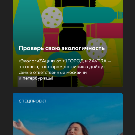
Проверь свою экологичность
«ЭкологиZAция» от +1ГОРОД и ZAVTRA —
это квест, в котором до финиша дойдут
самые ответственные москвичи
и петербуржцы!
СПЕЦПРОЕКТ