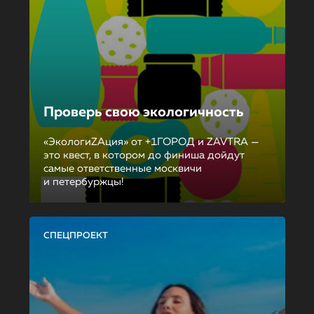
Проверь свою экологичность
«ЭкологиZAция» от +1ГОРОД и ZAVTRA —
это квест, в котором до финиша дойдут
самые ответственные москвичи
и петербуржцы!
СПЕЦПРОЕКТ