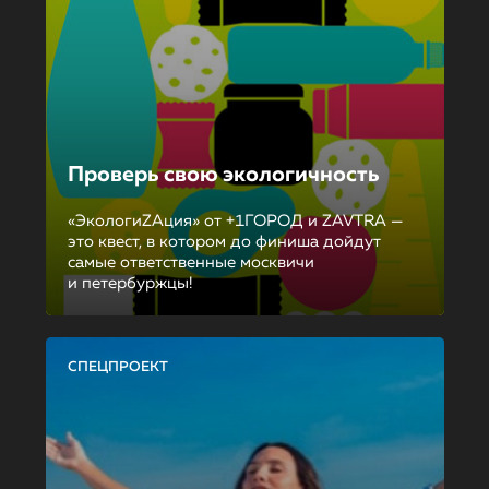
Проверь свою экологичность
«ЭкологиZAция» от +1ГОРОД и ZAVTRA —
это квест, в котором до финиша дойдут
самые ответственные москвичи
и петербуржцы!
СПЕЦПРОЕКТ