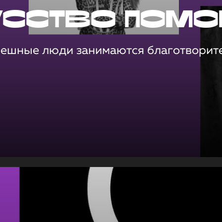
усство помо
пешные люди занимаются благотворит