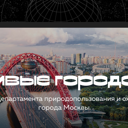
чивые город
 Департамента природопользования и 
города Москвы