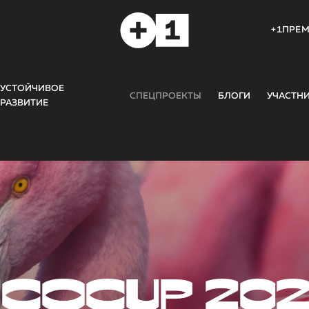
+1ПРЕ
УСТОЙЧИВОЕ
СПЕЦПРОЕКТЫ
БЛОГИ
УЧАСТН
РАЗВИТИЕ
COCUP 20