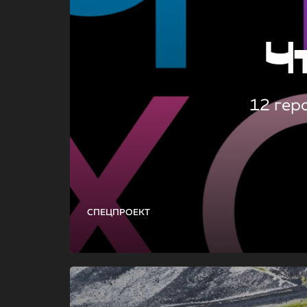
Ч
12 гер
СПЕЦПРОЕКТ