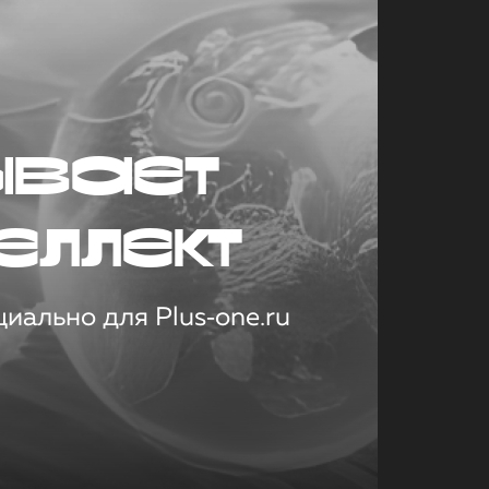
ывает
еллект
иально для Plus‑one.ru