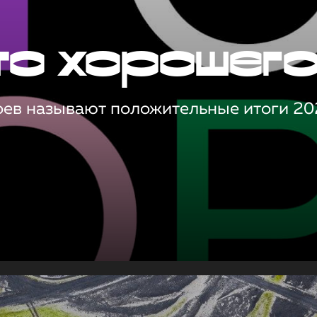
то хорошег
оев называют положительные итоги 20