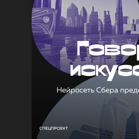
Гово
искус
Нейросеть Сбера предс
СПЕЦПРОЕКТ