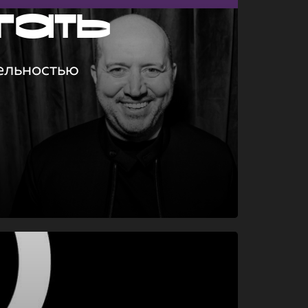
гать
ельностью