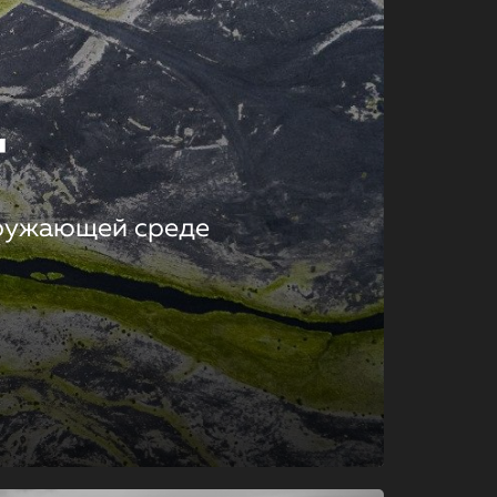
т
кружающей среде