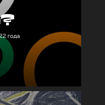
о?
22 года