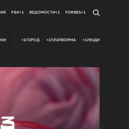
МИЯ
РБК+1
ВЕДОМОСТИ+1
FORBES+1
ИКИ
+1ГОРОД
+1ПЛАТФОРМА
+1ЛЮДИ
23