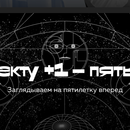
кту +1 — пят
Заглядываем на пятилетку вперед