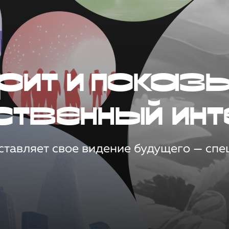
рит и показ
ственный инт
тавляет свое видение будущего — спец