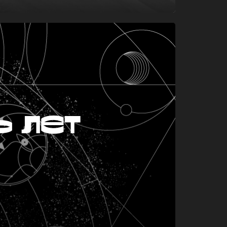
ь лет