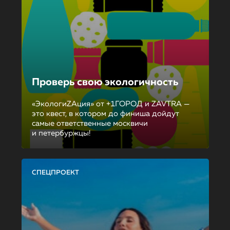
Проверь свою экологичность
«ЭкологиZAция» от +1ГОРОД и ZAVTRA —
это квест, в котором до финиша дойдут
самые ответственные москвичи
и петербуржцы!
СПЕЦПРОЕКТ