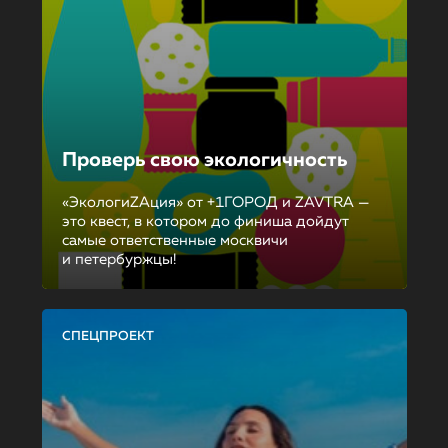
Проверь свою экологичность
«ЭкологиZAция» от +1ГОРОД и ZAVTRA —
это квест, в котором до финиша дойдут
самые ответственные москвичи
и петербуржцы!
СПЕЦПРОЕКТ