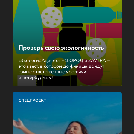
Проверь свою экологичность
«ЭкологиZAция» от +1ГОРОД и ZAVTRA —
это квест, в котором до финиша дойдут
самые ответственные москвичи
и петербуржцы!
СПЕЦПРОЕКТ