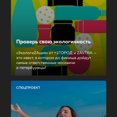
Проверь свою экологичность
«ЭкологиZAция» от +1ГОРОД и ZAVTRA —
это квест, в котором до финиша дойдут
самые ответственные москвичи
и петербуржцы!
СПЕЦПРОЕКТ