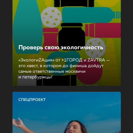
Проверь свою экологичность
«ЭкологиZAция» от +1ГОРОД и ZAVTRA —
это квест, в котором до финиша дойдут
самые ответственные москвичи
и петербуржцы!
СПЕЦПРОЕКТ