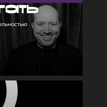
гать
ельностью