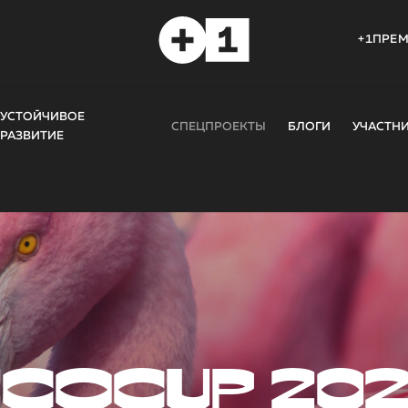
+1ПРЕ
УСТОЙЧИВОЕ
СПЕЦПРОЕКТЫ
БЛОГИ
УЧАСТН
РАЗВИТИЕ
COCUP 20