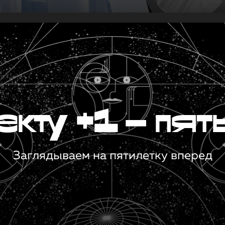
кту +1 — пят
Заглядываем на пятилетку вперед