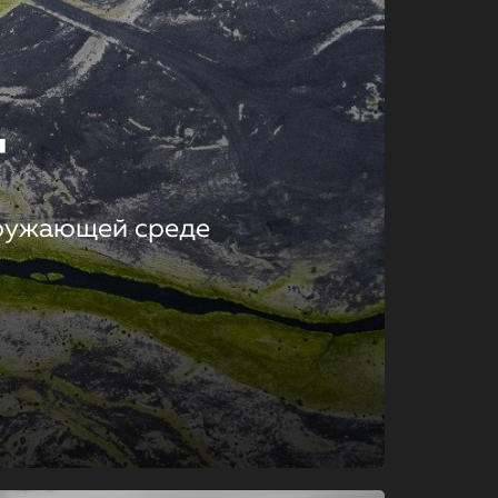
т
кружающей среде