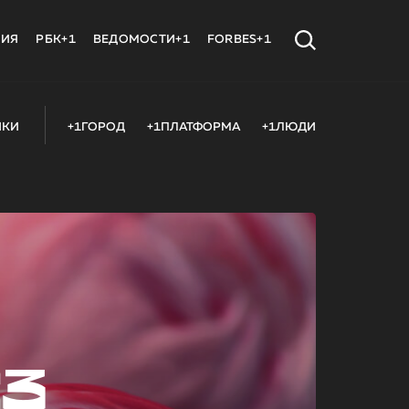
МИЯ
РБК+1
ВЕДОМОСТИ+1
FORBES+1
ИКИ
+1ГОРОД
+1ПЛАТФОРМА
+1ЛЮДИ
23