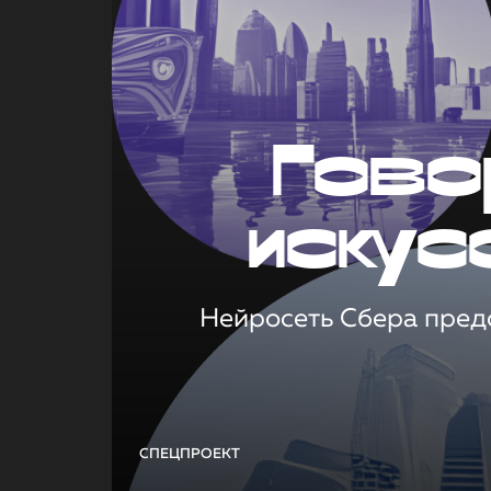
Гово
искус
Нейросеть Сбера предс
СПЕЦПРОЕКТ