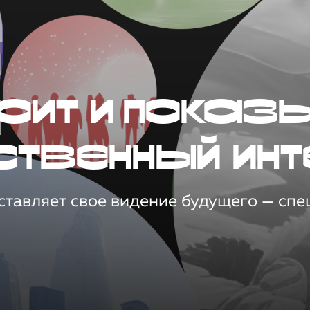
рит и показ
ственный инт
тавляет свое видение будущего — спец