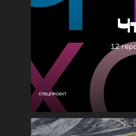
Ч
12 гер
СПЕЦПРОЕКТ