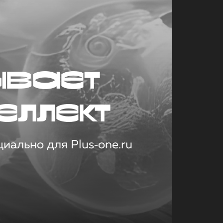
ывает
еллект
иально для Plus‑one.ru