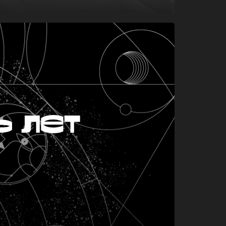
ь лет