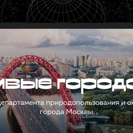
чивые город
 Департамента природопользования и 
города Москвы