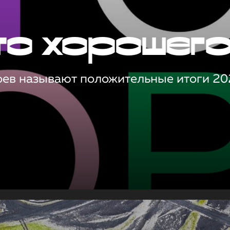
то хорошег
оев называют положительные итоги 20