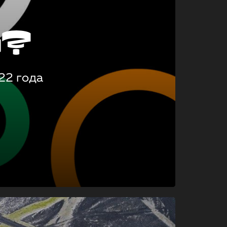
о?
22 года