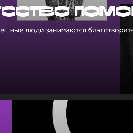
усство помо
пешные люди занимаются благотворит