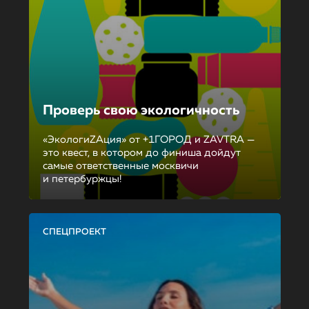
Проверь свою экологичность
«ЭкологиZAция» от +1ГОРОД и ZAVTRA —
это квест, в котором до финиша дойдут
самые ответственные москвичи
и петербуржцы!
СПЕЦПРОЕКТ