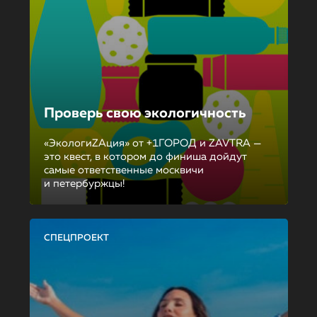
Проверь свою экологичность
«ЭкологиZAция» от +1ГОРОД и ZAVTRA —
это квест, в котором до финиша дойдут
самые ответственные москвичи
и петербуржцы!
СПЕЦПРОЕКТ