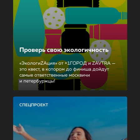
Проверь свою экологичность
«ЭкологиZAция» от +1ГОРОД и ZAVTRA —
это квест, в котором до финиша дойдут
самые ответственные москвичи
и петербуржцы!
СПЕЦПРОЕКТ