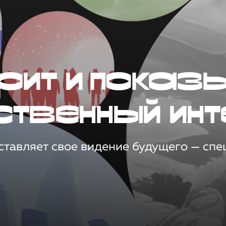
рит и показ
ственный инт
тавляет свое видение будущего — спец