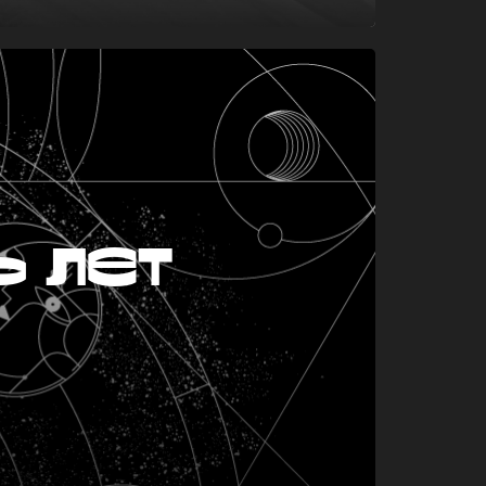
ь лет