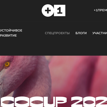
+1ПРЕ
УСТОЙЧИВОЕ
СПЕЦПРОЕКТЫ
БЛОГИ
УЧАСТН
РАЗВИТИЕ
COCUP 20