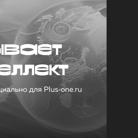
ывает
еллект
иально для Plus‑one.ru