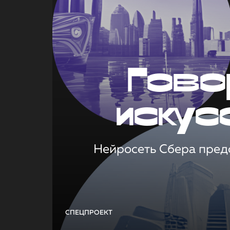
Гово
искус
Нейросеть Сбера предс
СПЕЦПРОЕКТ