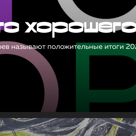
то хорошег
оев называют положительные итоги 20