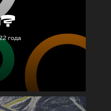
о?
22 года