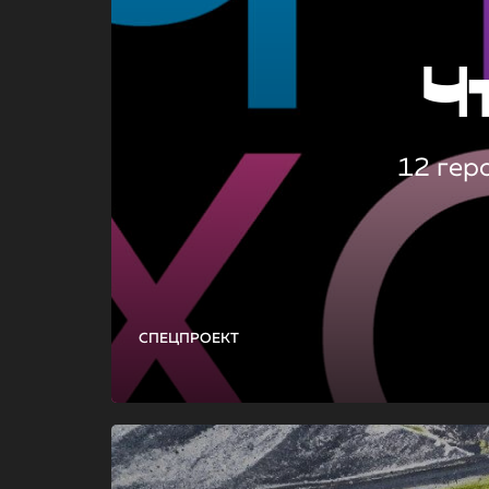
Ч
12 гер
СПЕЦПРОЕКТ