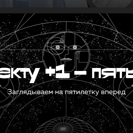
кту +1 — пят
Заглядываем на пятилетку вперед