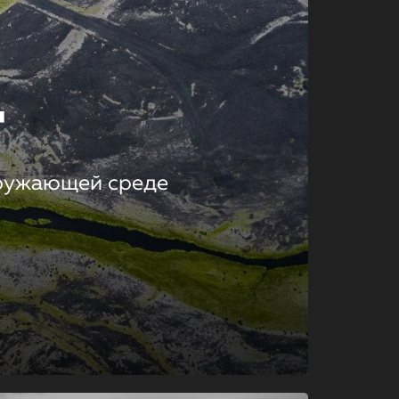
т
кружающей среде