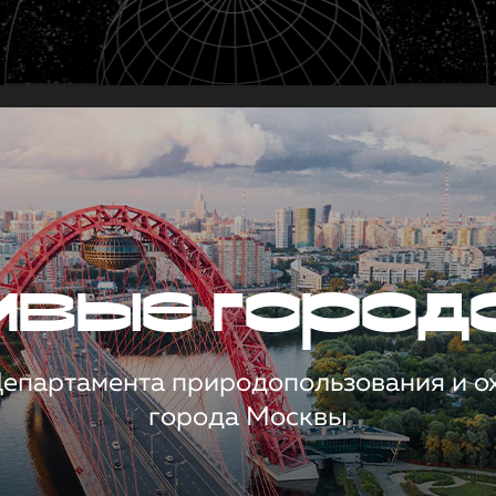
чивые город
 Департамента природопользования и 
города Москвы