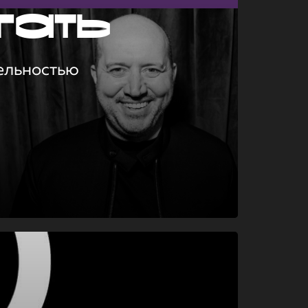
гать
ельностью