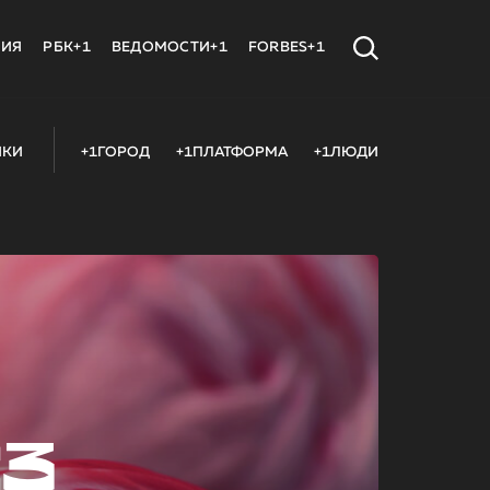
МИЯ
РБК+1
ВЕДОМОСТИ+1
FORBES+1
ИКИ
+1ГОРОД
+1ПЛАТФОРМА
+1ЛЮДИ
23