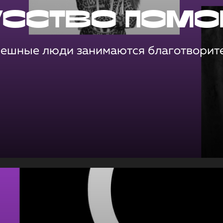
усство помо
пешные люди занимаются благотворит