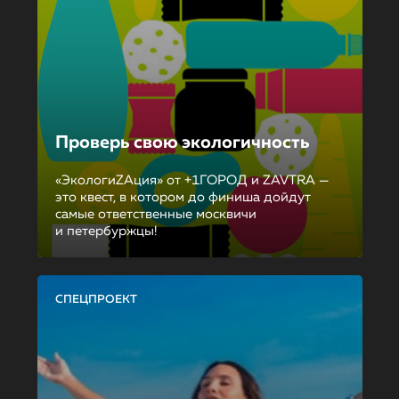
Проверь свою экологичность
«ЭкологиZAция» от +1ГОРОД и ZAVTRA —
это квест, в котором до финиша дойдут
самые ответственные москвичи
и петербуржцы!
СПЕЦПРОЕКТ