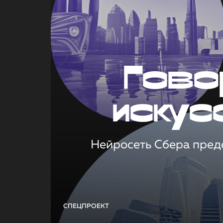
Гово
искус
Нейросеть Сбера предс
СПЕЦПРОЕКТ