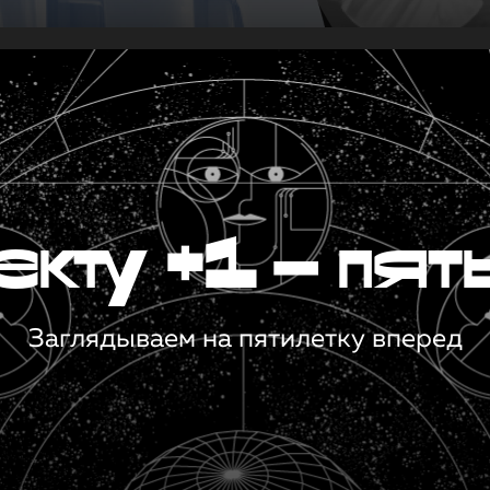
кту +1 — пят
Заглядываем на пятилетку вперед