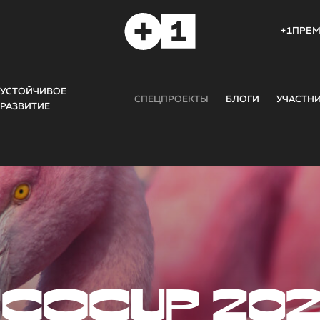
+1ПРЕ
УСТОЙЧИВОЕ
СПЕЦПРОЕКТЫ
БЛОГИ
УЧАСТН
РАЗВИТИЕ
COCUP 20