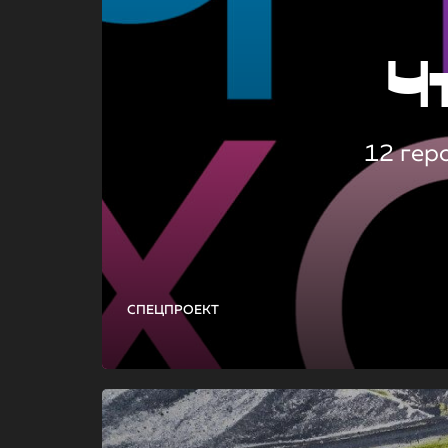
Ч
12 гер
СПЕЦПРОЕКТ