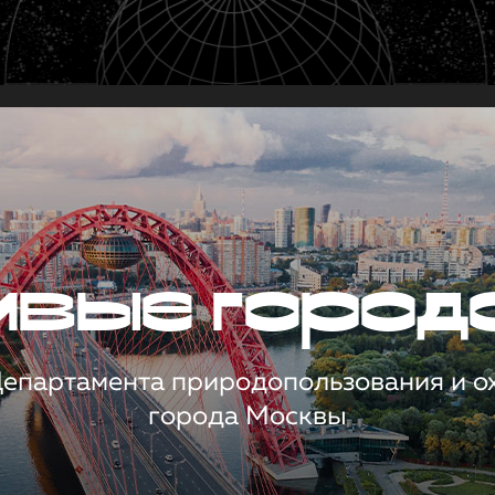
чивые город
 Департамента природопользования и 
города Москвы