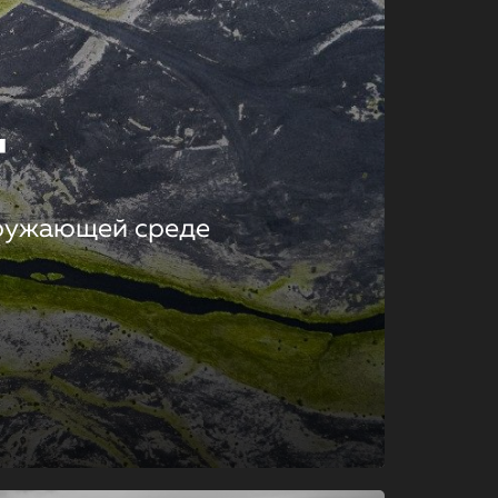
т
кружающей среде