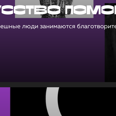
усство помо
пешные люди занимаются благотворит