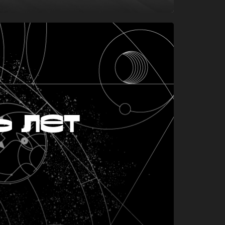
ь лет