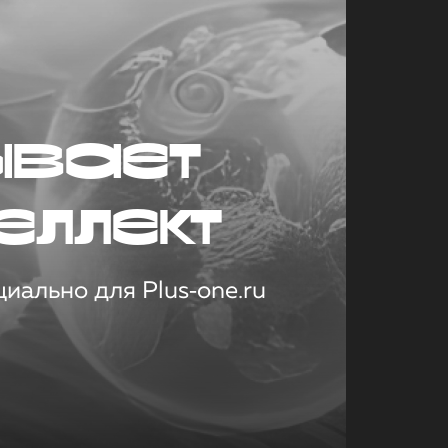
ывает
еллект
иально для Plus‑one.ru