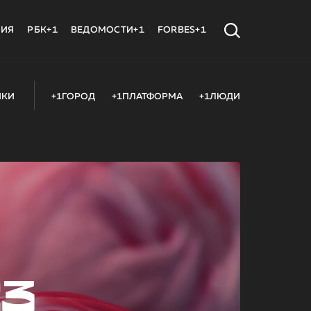
МИЯ
РБК+1
ВЕДОМОСТИ+1
FORBES+1
ИКИ
+1ГОРОД
+1ПЛАТФОРМА
+1ЛЮДИ
23