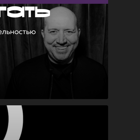
гать
ельностью