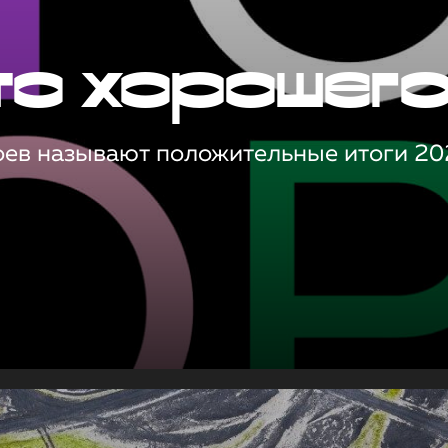
то хорошег
оев называют положительные итоги 20