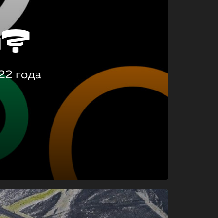
о?
22 года