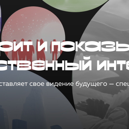
рит и показ
ственный инт
тавляет свое видение будущего — спец