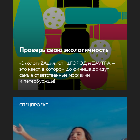
Проверь свою экологичность
«ЭкологиZAция» от +1ГОРОД и ZAVTRA —
это квест, в котором до финиша дойдут
самые ответственные москвичи
и петербуржцы!
СПЕЦПРОЕКТ