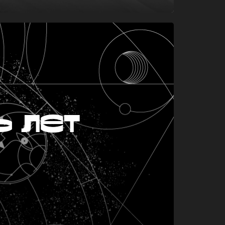
ь лет