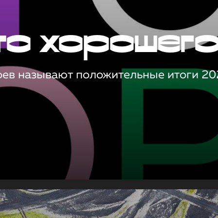
то хорошег
оев называют положительные итоги 20