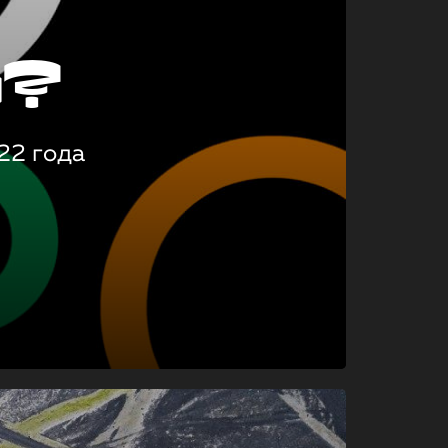
о?
22 года