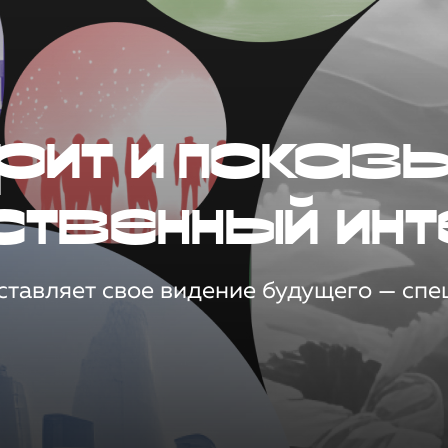
рит и показ
ственный инт
тавляет свое видение будущего — спец