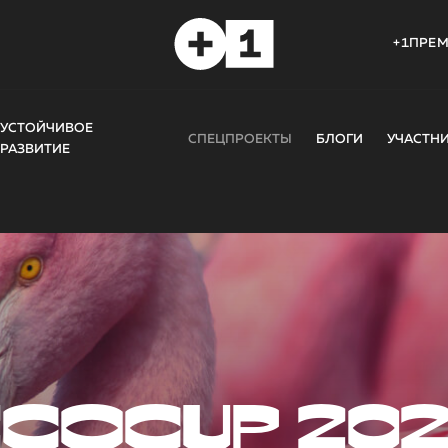
+1ПРЕ
УСТОЙЧИВОЕ
СПЕЦПРОЕКТЫ
БЛОГИ
УЧАСТН
РАЗВИТИЕ
COCUP 20