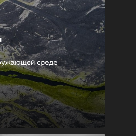
т
кружающей среде