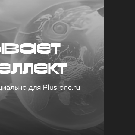
ывает
еллект
иально для Plus‑one.ru