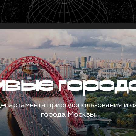
чивые город
 Департамента природопользования и 
города Москвы