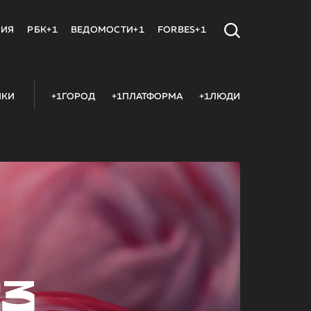
МИЯ
РБК+1
ВЕДОМОСТИ+1
FORBES+1
ИКИ
+1ГОРОД
+1ПЛАТФОРМА
+1ЛЮДИ
23