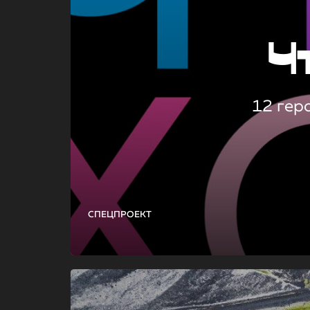
Ч
12 гер
СПЕЦПРОЕКТ