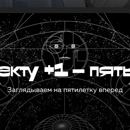
кту +1 — пят
Заглядываем на пятилетку вперед