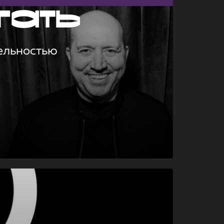
гать
ельностью