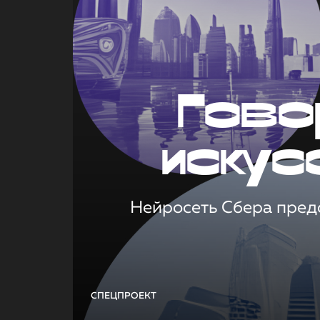
Гово
искус
Нейросеть Сбера предс
СПЕЦПРОЕКТ