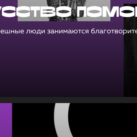
усство помо
пешные люди занимаются благотворит