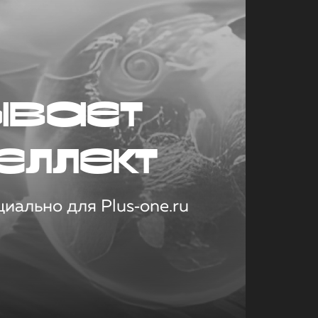
ывает
еллект
иально для Plus‑one.ru