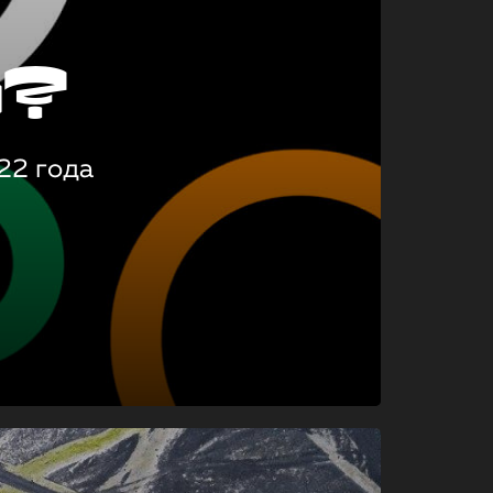
о?
22 года