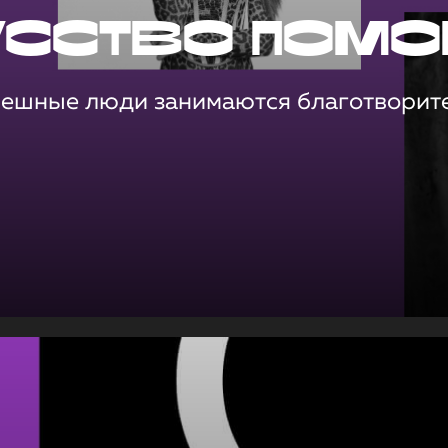
усство помо
пешные люди занимаются благотворит