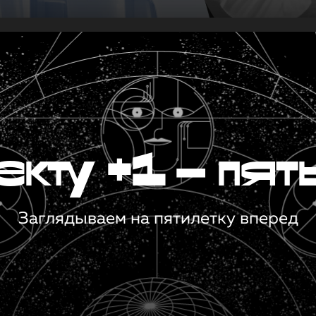
кту +1 — пят
Заглядываем на пятилетку вперед