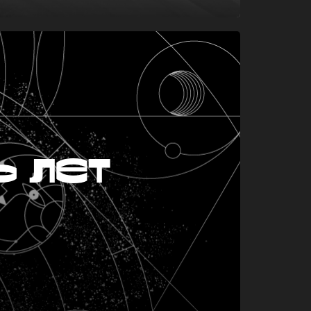
ь лет