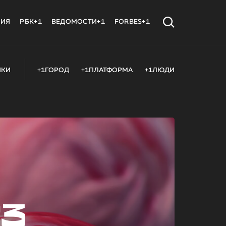
МИЯ
РБК+1
ВЕДОМОСТИ+1
FORBES+1
ИКИ
+1ГОРОД
+1ПЛАТФОРМА
+1ЛЮДИ
23