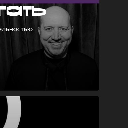
гать
ельностью