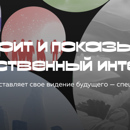
рит и показ
ственный инт
тавляет свое видение будущего — спец