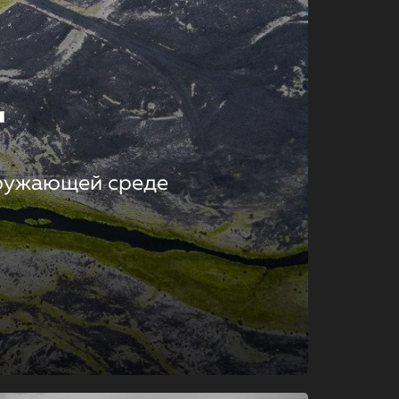
т
кружающей среде