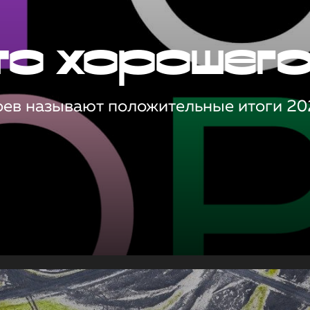
то хорошег
оев называют положительные итоги 20