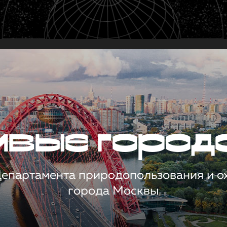
чивые город
 Департамента природопользования и 
города Москвы