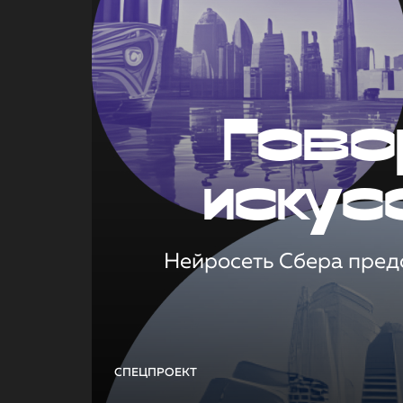
Гово
искус
Нейросеть Сбера предс
СПЕЦПРОЕКТ