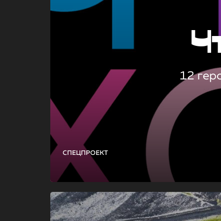
Ч
12 гер
СПЕЦПРОЕКТ