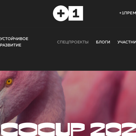
+1ПРЕ
УСТОЙЧИВОЕ
СПЕЦПРОЕКТЫ
БЛОГИ
УЧАСТН
РАЗВИТИЕ
COCUP 20