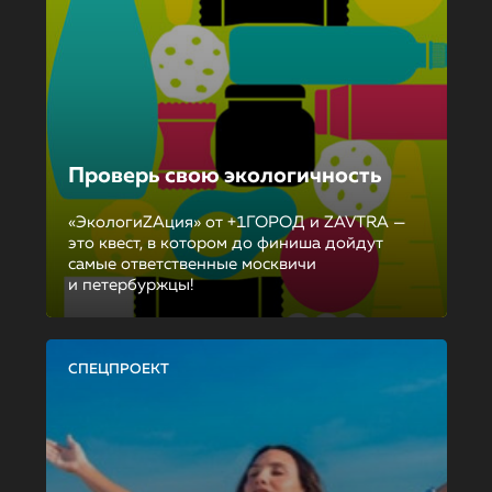
Проверь свою экологичность
«ЭкологиZAция» от +1ГОРОД и ZAVTRA —
это квест, в котором до финиша дойдут
самые ответственные москвичи
и петербуржцы!
СПЕЦПРОЕКТ