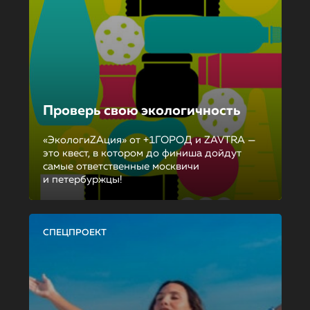
Проверь свою экологичность
«ЭкологиZAция» от +1ГОРОД и ZAVTRA —
это квест, в котором до финиша дойдут
самые ответственные москвичи
и петербуржцы!
СПЕЦПРОЕКТ