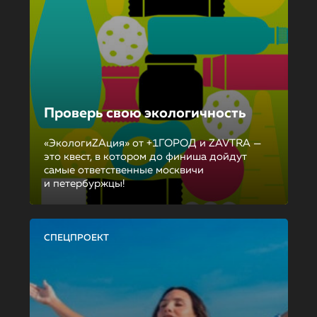
Проверь свою экологичность
«ЭкологиZAция» от +1ГОРОД и ZAVTRA —
это квест, в котором до финиша дойдут
самые ответственные москвичи
и петербуржцы!
СПЕЦПРОЕКТ