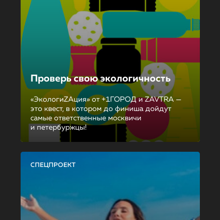
Проверь свою экологичность
«ЭкологиZAция» от +1ГОРОД и ZAVTRA —
это квест, в котором до финиша дойдут
самые ответственные москвичи
и петербуржцы!
СПЕЦПРОЕКТ