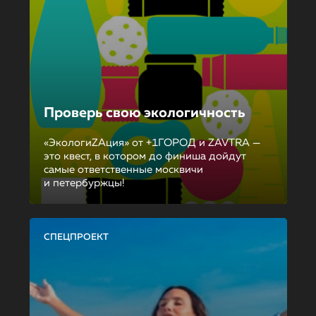
Проверь свою экологичность
«ЭкологиZAция» от +1ГОРОД и ZAVTRA —
это квест, в котором до финиша дойдут
самые ответственные москвичи
и петербуржцы!
СПЕЦПРОЕКТ