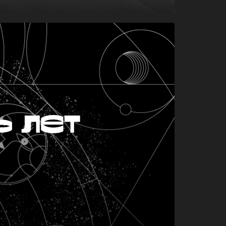
ь лет