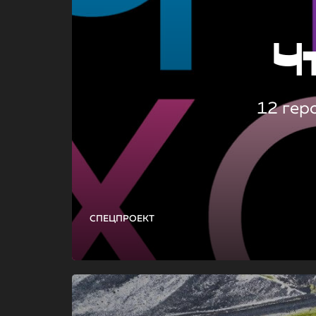
Ч
12 гер
СПЕЦПРОЕКТ