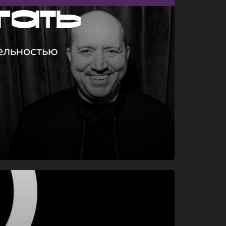
гать
ельностью