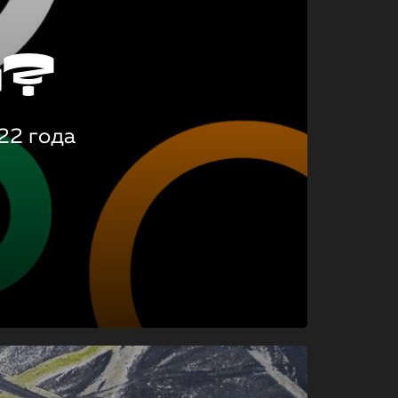
о?
22 года