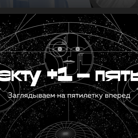
кту +1 — пят
Заглядываем на пятилетку вперед