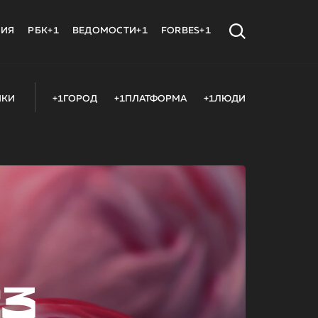
МИЯ
РБК+1
ВЕДОМОСТИ+1
FORBES+1
ИКИ
+1ГОРОД
+1ПЛАТФОРМА
+1ЛЮДИ
23