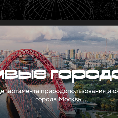
чивые город
 Департамента природопользования и 
города Москвы