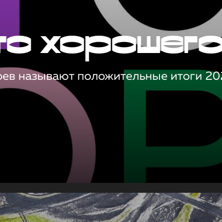
то хорошег
оев называют положительные итоги 20