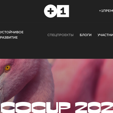
+1ПРЕ
УСТОЙЧИВОЕ
СПЕЦПРОЕКТЫ
БЛОГИ
УЧАСТН
РАЗВИТИЕ
COCUP 20