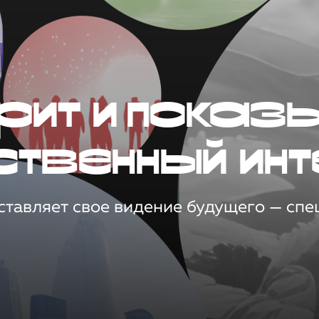
рит и показ
ственный инт
тавляет свое видение будущего — спец