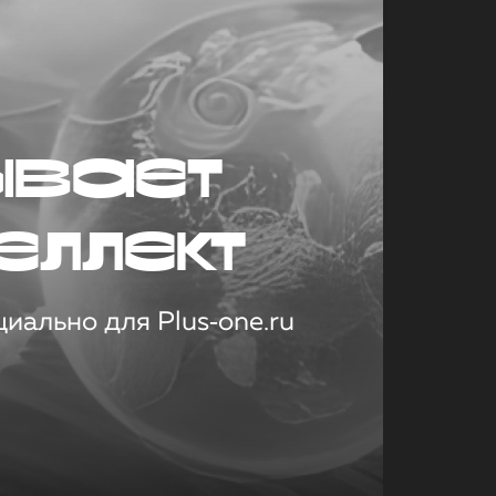
ывает
еллект
иально для Plus‑one.ru