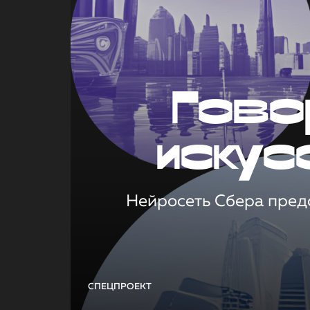
Гово
искус
Нейросеть Сбера предс
СПЕЦПРОЕКТ