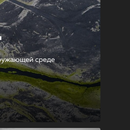
т
кружающей среде