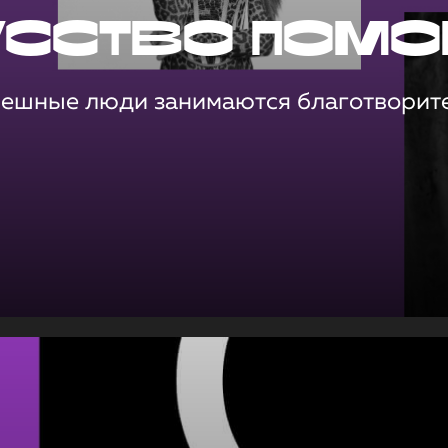
усство помо
пешные люди занимаются благотворит