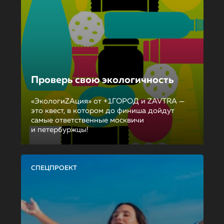
Проверь свою экологичность
«ЭкологиZAция» от +1ГОРОД и ZAVTRA —
это квест, в котором до финиша дойдут
самые ответственные москвичи
и петербуржцы!
СПЕЦПРОЕКТ