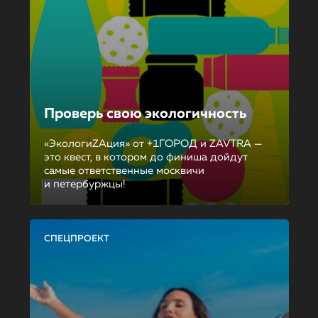
Проверь свою экологичность
«ЭкологиZAция» от +1ГОРОД и ZAVTRA —
это квест, в котором до финиша дойдут
самые ответственные москвичи
и петербуржцы!
СПЕЦПРОЕКТ