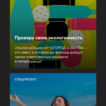
Проверь свою экологичность
«ЭкологиZAция» от +1ГОРОД и ZAVTRA —
это квест, в котором до финиша дойдут
самые ответственные москвичи
и петербуржцы!
СПЕЦПРОЕКТ