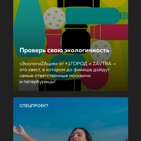
Проверь свою экологичность
«ЭкологиZAция» от +1ГОРОД и ZAVTRA —
это квест, в котором до финиша дойдут
самые ответственные москвичи
и петербуржцы!
СПЕЦПРОЕКТ