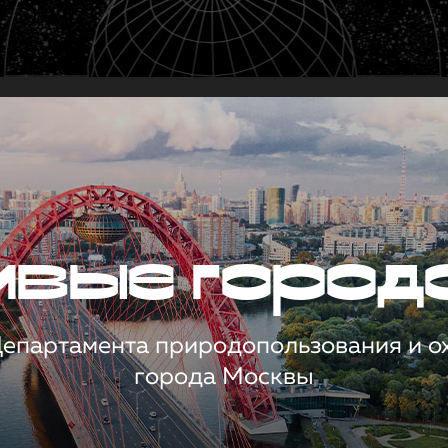
чивые город
 Департамента природопользования и 
города Москвы