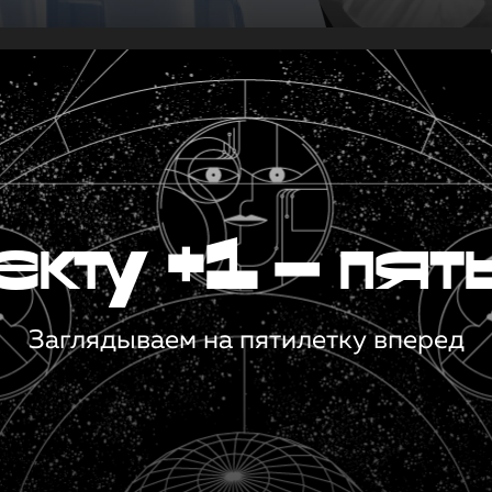
кту +1 — пят
Заглядываем на пятилетку вперед