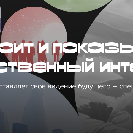
рит и показ
ственный инт
тавляет свое видение будущего — спец