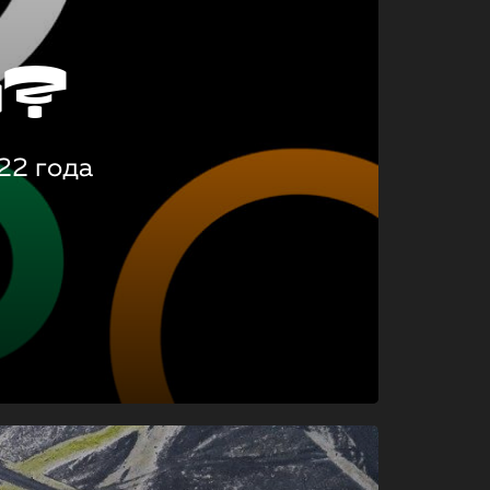
о?
22 года