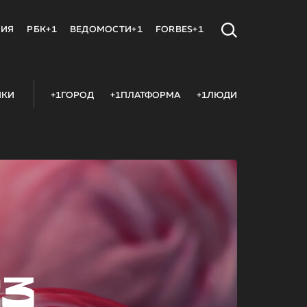
МИЯ
РБК+1
ВЕДОМОСТИ+1
FORBES+1
ИКИ
+1ГОРОД
+1ПЛАТФОРМА
+1ЛЮДИ
23