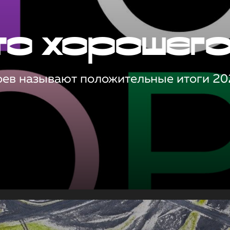
то хорошег
оев называют положительные итоги 20