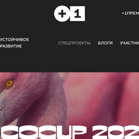
+1ПРЕ
УСТОЙЧИВОЕ
СПЕЦПРОЕКТЫ
БЛОГИ
УЧАСТН
РАЗВИТИЕ
COCUP 20