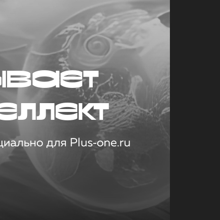
ывает
еллект
иально для Plus‑one.ru