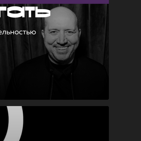
гать
ельностью