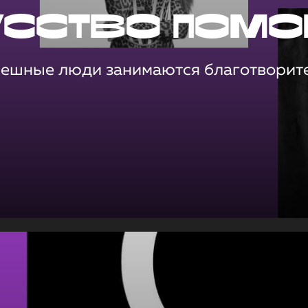
усство помо
пешные люди занимаются благотворит