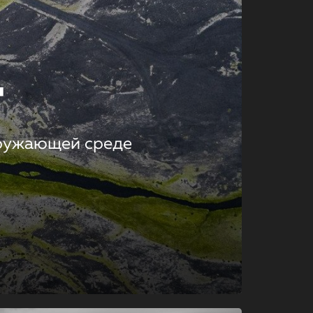
т
кружающей среде