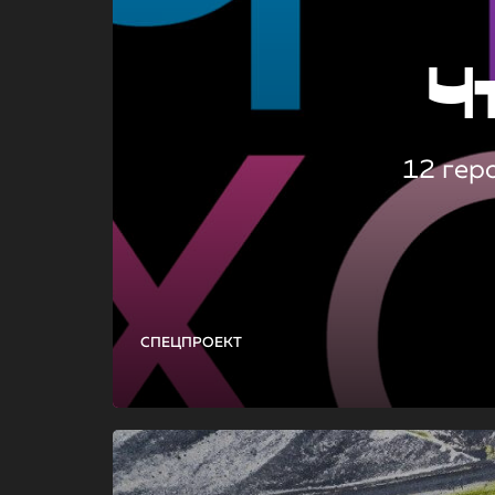
Ч
12 гер
СПЕЦПРОЕКТ