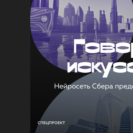
Гово
искус
Нейросеть Сбера предс
СПЕЦПРОЕКТ