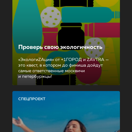
Проверь свою экологичность
«ЭкологиZAция» от +1ГОРОД и ZAVTRA —
это квест, в котором до финиша дойдут
самые ответственные москвичи
и петербуржцы!
СПЕЦПРОЕКТ