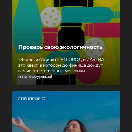
Проверь свою экологичность
«ЭкологиZAция» от +1ГОРОД и ZAVTRA —
это квест, в котором до финиша дойдут
самые ответственные москвичи
и петербуржцы!
СПЕЦПРОЕКТ