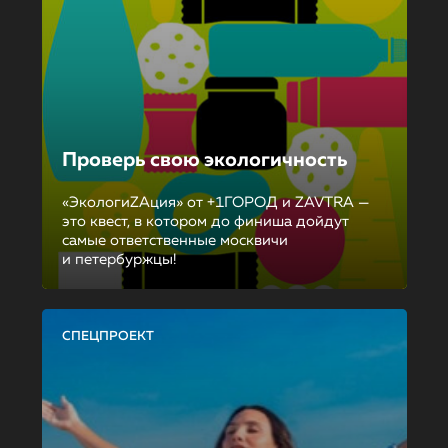
Проверь свою экологичность
«ЭкологиZAция» от +1ГОРОД и ZAVTRA —
это квест, в котором до финиша дойдут
самые ответственные москвичи
и петербуржцы!
СПЕЦПРОЕКТ