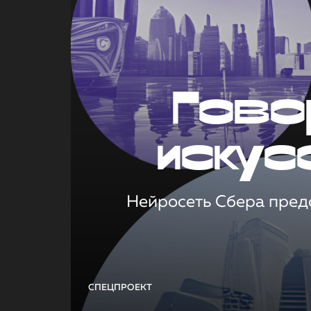
Гово
искус
Нейросеть Сбера предс
СПЕЦПРОЕКТ