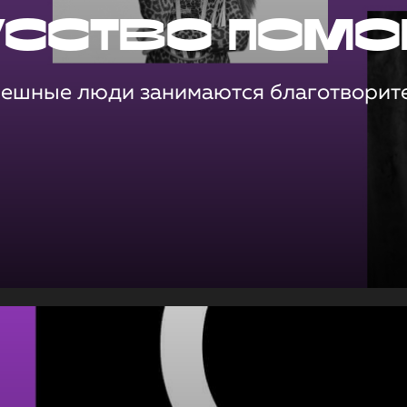
усство помо
пешные люди занимаются благотворит