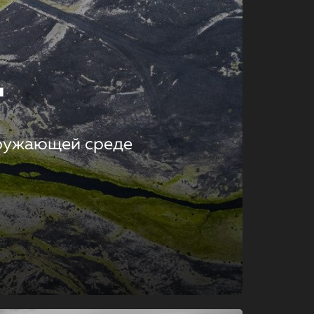
т
кружающей среде