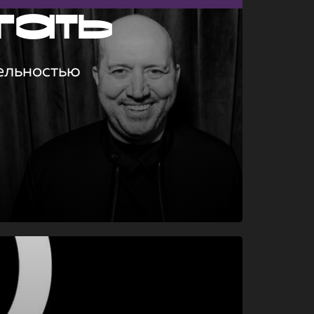
гать
ельностью