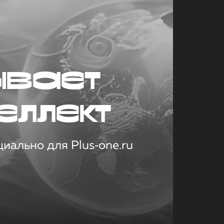
ывает
еллект
иально для Plus‑one.ru