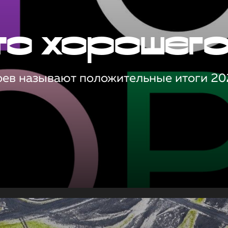
то хорошег
оев называют положительные итоги 20