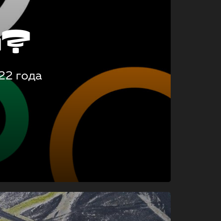
о?
22 года