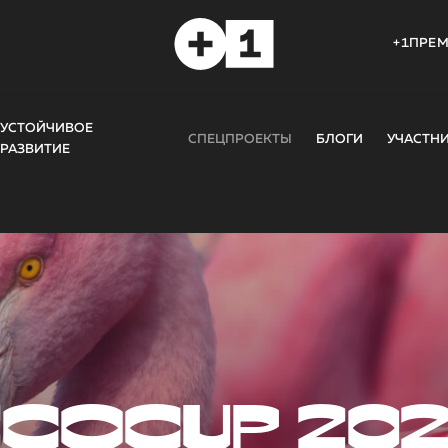
+1ПРЕ
УСТОЙЧИВОЕ
СПЕЦПРОЕКТЫ
БЛОГИ
УЧАСТН
РАЗВИТИЕ
COCUP 20