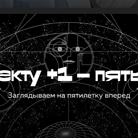
кту +1 — пят
Заглядываем на пятилетку вперед