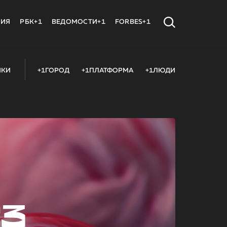
МИЯ
РБК+1
ВЕДОМОСТИ+1
FORBES+1
ИКИ
+1ГОРОД
+1ПЛАТФОРМА
+1ЛЮДИ
23