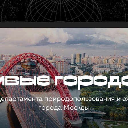
чивые город
 Департамента природопользования и 
города Москвы