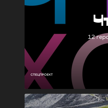
Ч
12 гер
СПЕЦПРОЕКТ