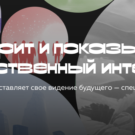
рит и показ
ственный инт
тавляет свое видение будущего — спец