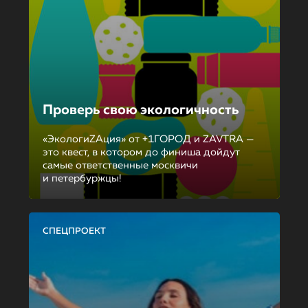
Проверь свою экологичность
«ЭкологиZAция» от +1ГОРОД и ZAVTRA —
это квест, в котором до финиша дойдут
самые ответственные москвичи
и петербуржцы!
СПЕЦПРОЕКТ