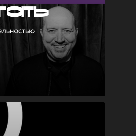
гать
ельностью