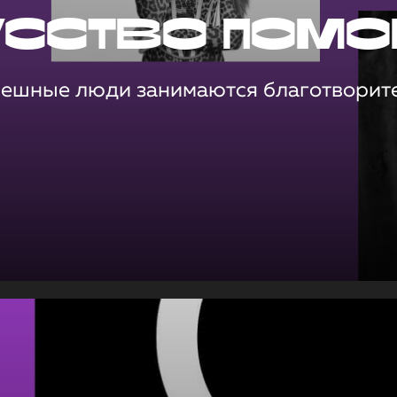
усство помо
пешные люди занимаются благотворит