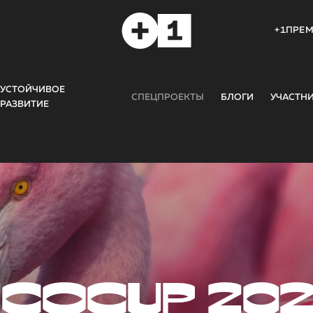
+1ПРЕ
УСТОЙЧИВОЕ
СПЕЦПРОЕКТЫ
БЛОГИ
УЧАСТН
РАЗВИТИЕ
COCUP 20