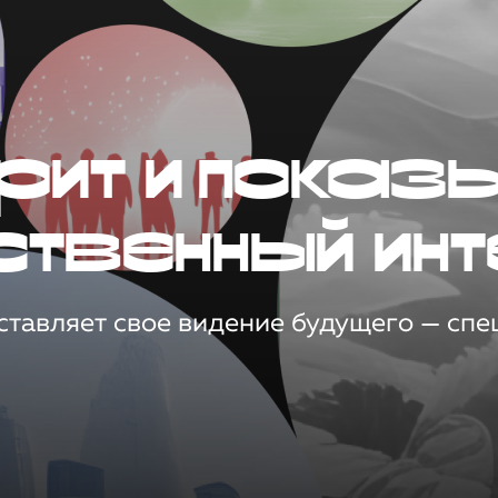
рит и показ
ственный инт
тавляет свое видение будущего — спец