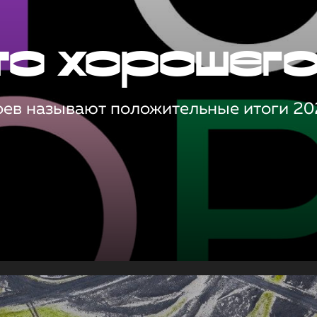
то хорошег
оев называют положительные итоги 20