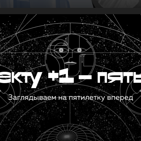
кту +1 — пят
Заглядываем на пятилетку вперед