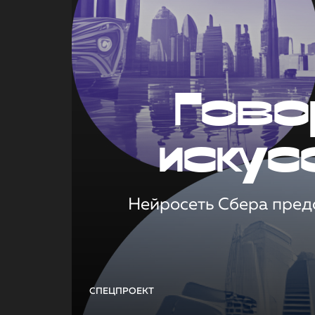
Гово
искус
Нейросеть Сбера предс
СПЕЦПРОЕКТ