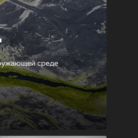
т
кружающей среде