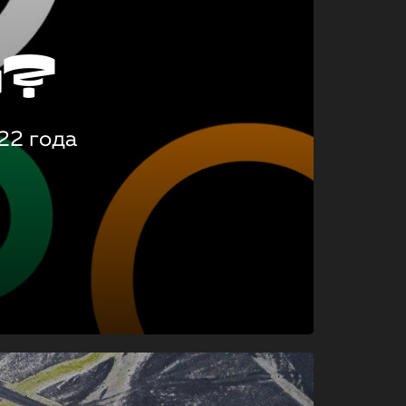
о?
22 года