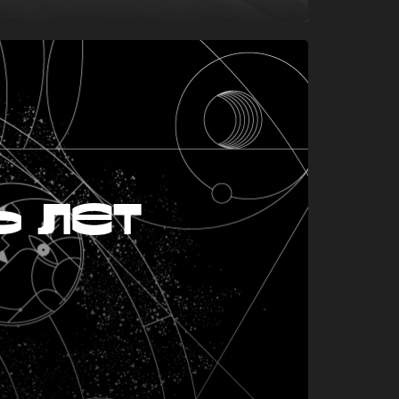
ь лет