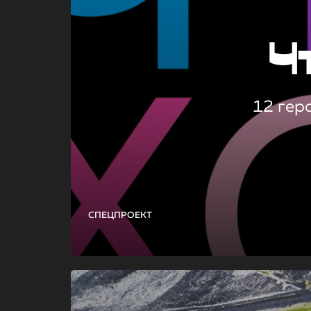
Ч
12 гер
СПЕЦПРОЕКТ