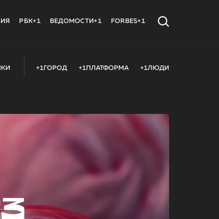
МИЯ
РБК+1
ВЕДОМОСТИ+1
FORBES+1
ИКИ
+1ГОРОД
+1ПЛАТФОРМА
+1ЛЮДИ
23