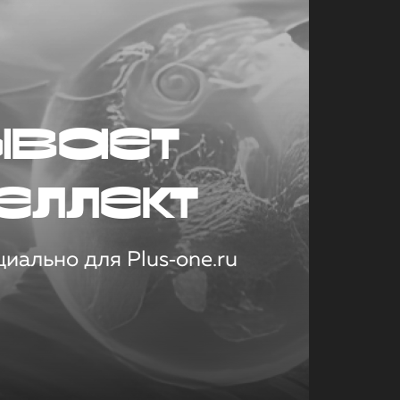
ывает
еллект
иально для Plus‑one.ru