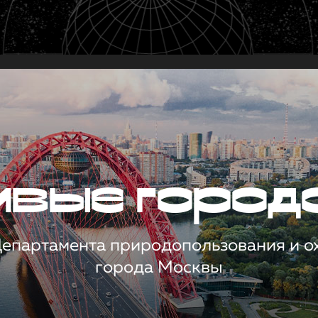
чивые город
 Департамента природопользования и 
города Москвы