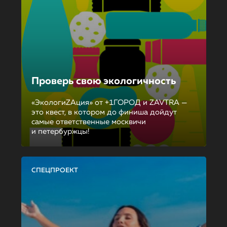
Проверь свою экологичность
«ЭкологиZAция» от +1ГОРОД и ZAVTRA —
это квест, в котором до финиша дойдут
самые ответственные москвичи
и петербуржцы!
СПЕЦПРОЕКТ