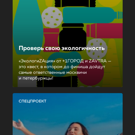
Проверь свою экологичность
«ЭкологиZAция» от +1ГОРОД и ZAVTRA —
это квест, в котором до финиша дойдут
самые ответственные москвичи
и петербуржцы!
СПЕЦПРОЕКТ