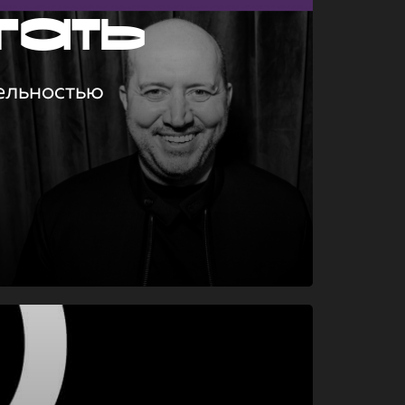
гать
ельностью