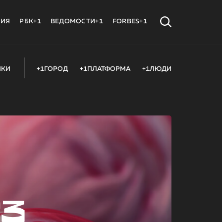
МИЯ
РБК+1
ВЕДОМОСТИ+1
FORBES+1
ИКИ
+1ГОРОД
+1ПЛАТФОРМА
+1ЛЮДИ
23