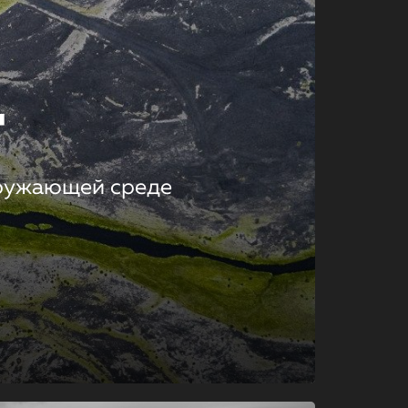
т
кружающей среде