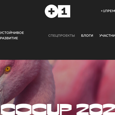
+1ПРЕ
УСТОЙЧИВОЕ
СПЕЦПРОЕКТЫ
БЛОГИ
УЧАСТН
РАЗВИТИЕ
COCUP 20