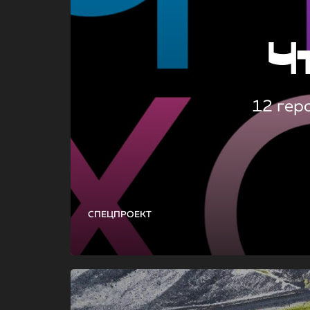
Ч
12 гер
СПЕЦПРОЕКТ