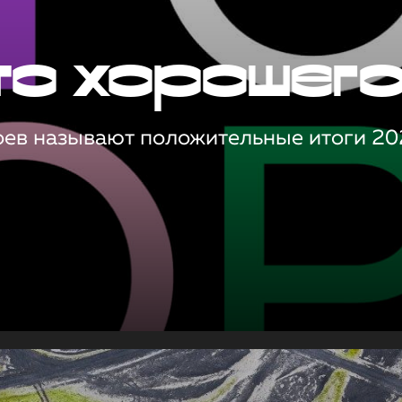
то хорошег
оев называют положительные итоги 20