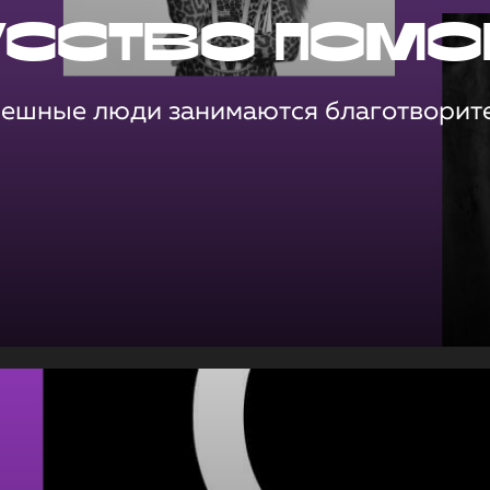
усство помо
пешные люди занимаются благотворит