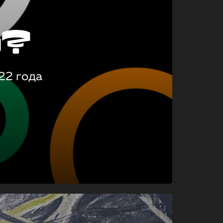
о?
22 года