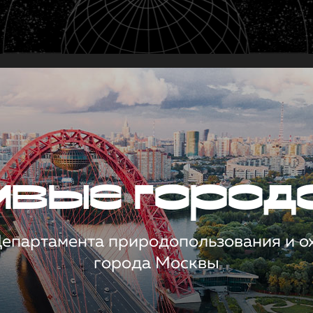
чивые город
 Департамента природопользования и 
города Москвы