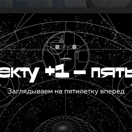
кту +1 — пят
Заглядываем на пятилетку вперед