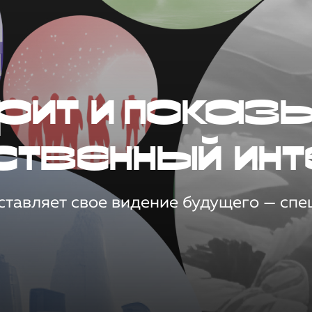
рит и показ
ственный инт
тавляет свое видение будущего — спец