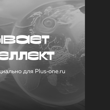
ывает
еллект
иально для Plus‑one.ru