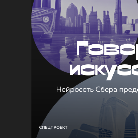
Гово
искус
Нейросеть Сбера предс
СПЕЦПРОЕКТ