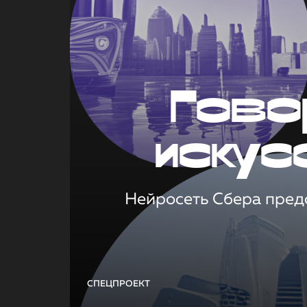
Гово
искус
Нейросеть Сбера предс
СПЕЦПРОЕКТ