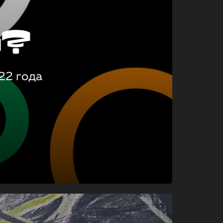
о?
22 года