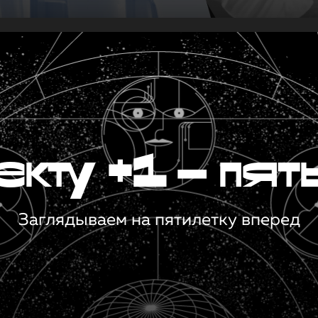
кту +1 — пят
Заглядываем на пятилетку вперед