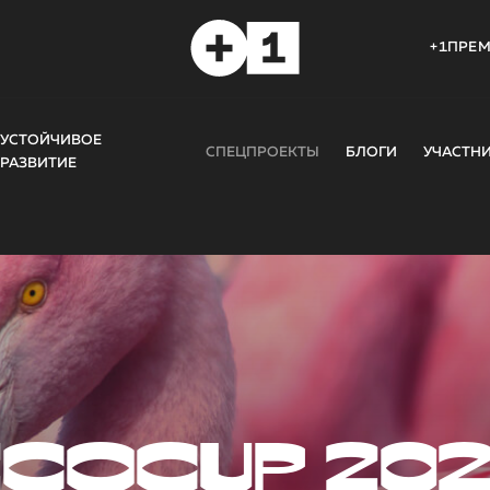
+1ПРЕ
УСТОЙЧИВОЕ
СПЕЦПРОЕКТЫ
БЛОГИ
УЧАСТН
РАЗВИТИЕ
COCUP 20