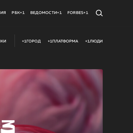
МИЯ
РБК+1
ВЕДОМОСТИ+1
FORBES+1
ИКИ
+1ГОРОД
+1ПЛАТФОРМА
+1ЛЮДИ
23