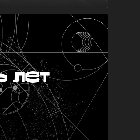
ь лет