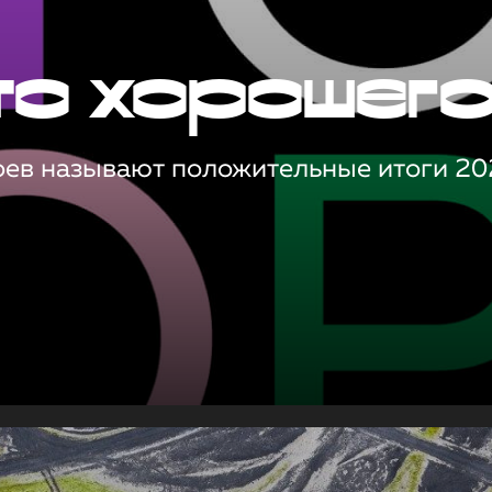
то хорошег
оев называют положительные итоги 20