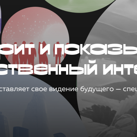
рит и показ
ственный инт
тавляет свое видение будущего — спец