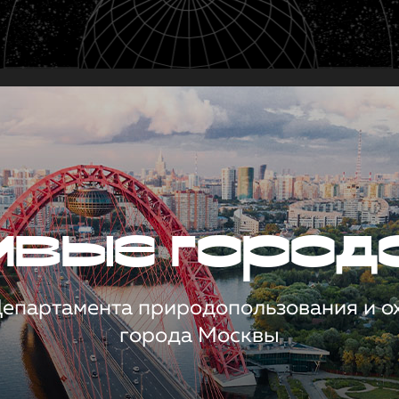
чивые город
 Департамента природопользования и 
города Москвы