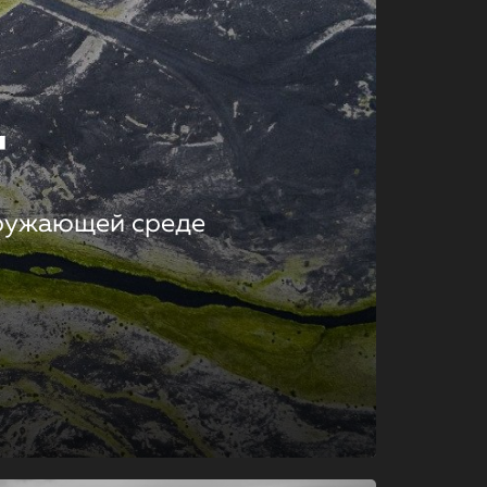
т
кружающей среде