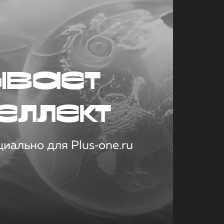
ывает
еллект
иально для Plus‑one.ru