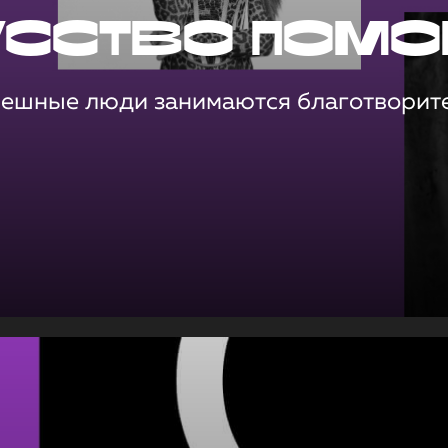
усство помо
пешные люди занимаются благотворит