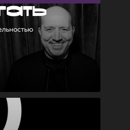
гать
ельностью