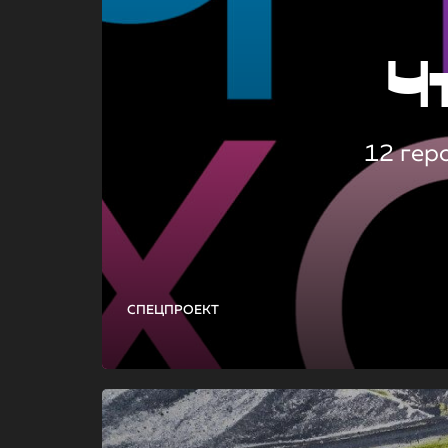
Ч
12 гер
СПЕЦПРОЕКТ